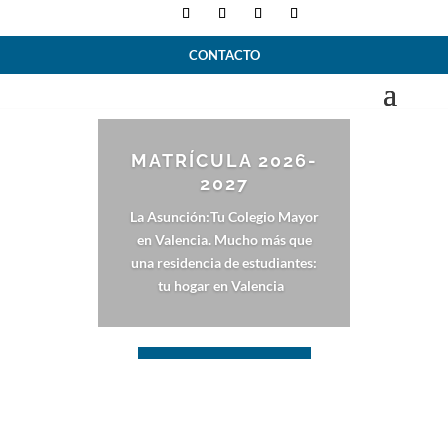
CONTACTO
MATRÍCULA 2026-
2027
La Asunción:Tu Colegio Mayor
en Valencia.
Mucho más que
una residencia de estudiantes:
tu hogar en Valencia
¡Descubre nuestras tarifas!