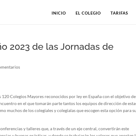
INICIO
EL COLEGIO
TARIFAS
ño 2023 de las Jornadas de
omentarios
os 120 Colegios Mayores reconocidos por ley en España con el objetivo de
encuentro en el que tomarán parte tantos los equipos de dirección de esta
omo muchos de los colegiales y colegialas que escogen esta opción para s
onferencias y talleres que, a través de un eje central, convertirán este
cias y buenas prácticas, y donde se trabajarán los valores que aportan 