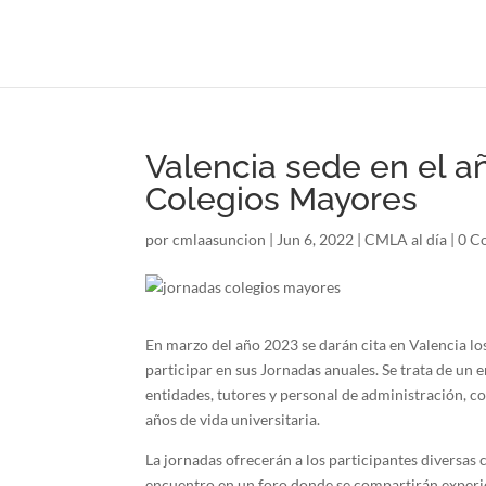
Valencia sede en el a
Colegios Mayores
por
cmlaasuncion
|
Jun 6, 2022
|
CMLA al día
|
0 C
En marzo del año 2023 se darán cita en Valencia l
participar en sus Jornadas anuales. Se trata de un 
entidades, tutores y personal de administración, c
años de vida universitaria.
La jornadas ofrecerán a los participantes diversas c
encuentro en un foro donde se compartirán experien